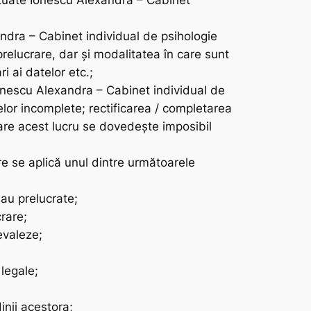
fectuate Ionescu Alexandra – Cabinet
ndra – Cabinet individual de psihologie
 prelucrare, dar și modalitatea în care sunt
i ai datelor etc.;
e Ionescu Alexandra – Cabinet individual de
elor incomplete; rectificarea / completarea
care acest lucru se dovedește imposibil
care se aplică unul dintre următoarele
au prelucrate;
crare;
evaleze;
 legale;
inii acestora;