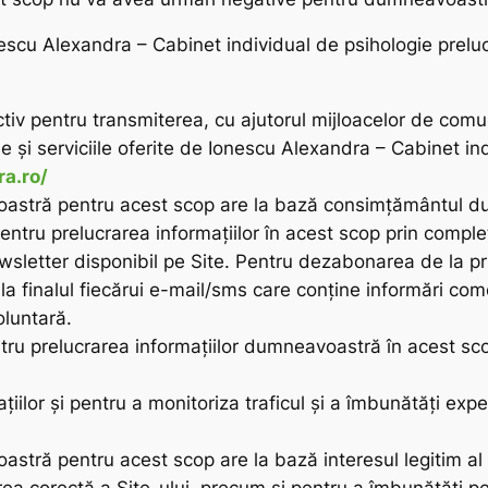
, Ionescu Alexandra – Cabinet individual de psihologie pr
ctiv pentru transmiterea, cu ajutorul mijloacelor de comu
e şi serviciile oferite de Ionescu Alexandra – Cabinet ind
ra.ro/
astră pentru acest scop are la bază consimțământul du
pentru prelucrarea informațiilor în acest scop prin compl
wsletter disponibil pe Site. Pentru dezabonarea de la pr
 la finalul fiecărui e-mail/sms care conține informări com
luntară.
ntru prelucrarea informațiilor dumneavoastră în acest s
aţiilor şi pentru a monitoriza traficul și a îmbunătăţi ex
stră pentru acest scop are la bază interesul legitim al