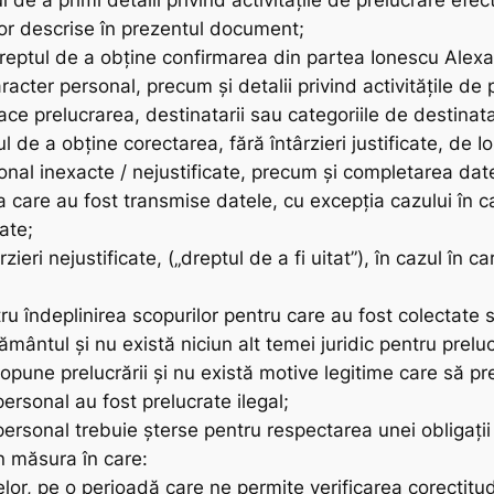
l de a primi detalii privind activitățile de prelucrare e
lor descrise în prezentul document;
dreptul de a obține confirmarea din partea Ionescu Alexa
aracter personal, precum și detalii privind activitățile de
ace prelucrarea, destinatarii sau categoriile de destinatar
tul de a obține corectarea, fără întârzieri justificate, d
onal inexacte / nejustificate, precum și completarea dat
la care au fost transmise datele, cu excepția cazului în 
ate;
rzieri nejustificate, („dreptul de a fi uitat”), în cazul în 
 îndeplinirea scopurilor pentru care au fost colectate s
ământul și nu există niciun alt temei juridic pentru prelu
 opune prelucrării și nu există motive legitime care să pr
personal au fost prelucrate ilegal;
personal trebuie șterse pentru respectarea unei obligații
în măsura în care:
or, pe o perioadă care ne permite verificarea corectitud