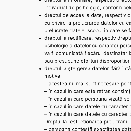
dreptul la informare, respectiv dreptu
individual de psihologie, conform ce
dreptul de acces la date, respectiv 
cu privire la prelucrarea datelor cu c
prelucrate datele, scopul în care se f
dreptul la rectificare, respectiv drep
psihologie a datelor cu caracter pers
va fi comunicată fiecărui destinatar 
sau presupune eforturi disproporțion
dreptul la ștergerea datelor, fără întâ
motive:
– acestea nu mai sunt necesare pentru
– în cazul în care este retras consimț
– în cazul în care persoana vizată se
– în cazul în care datele cu caracter 
– în cazul în care datele cu caracter 
Dreptul la restricționarea prelucrării 
– persoana contestă exactitatea datel