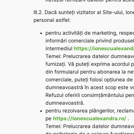
III.2. Dacă sunteți vizitator al Site-ului
personal astfel:
pentru activităţi de marketing, respe
informări comerciale privind produsel
intermediul
https://ionescualexand
Temei: Prelucrarea datelor dumneavo
furnizați. Vă puteți exprima acordul 
din formularul pentru abonarea la ne
comerciale, puteți folosi opţiunea de
dumneavoastră în acest scop este vo
Refuzul oferirii consimțământului pe
dumneavoastră.
pentru rezolvarea plângerilor, reclam
pe
https://ionescualexandra.ro/
.
Temei: Prelucrarea datelor dumneavoa