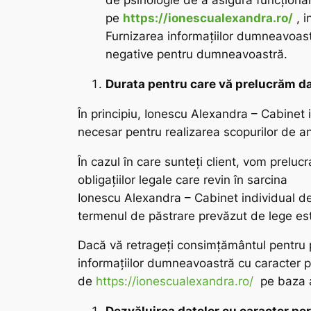
de psihologie de a asigura funcționar
pe
https://ionescualexandra.ro/
, i
Furnizarea informațiilor dumneavoastr
negative pentru dumneavoastră.
Durata pentru care vă prelucrăm d
În principiu, Ionescu Alexandra – Cabinet 
necesar pentru realizarea scopurilor de a
În cazul în care sunteți client, vom prelu
obligaţiilor legale care revin în sarcina
Ionescu Alexandra – Cabinet individual de
termenul de păstrare prevăzut de lege este 
Dacă vă retrageți consimțământul pentru p
informațiilor dumneavoastră cu caracter p
de
https://ionescualexandra.ro/
pe baza a