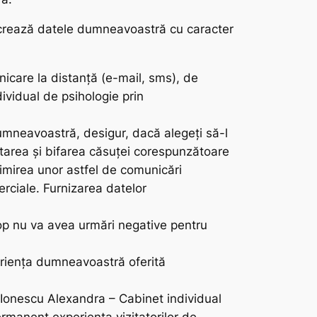
elucrează datele dumneavoastră cu caracter
nicare la distanţă (e-mail, sms), de
ividual de psihologie prin
mneavoastră, desigur, dacă alegeți să-l
etarea și bifarea căsuței corespunzătoare
imirea unor astfel de comunicări
erciale. Furnizarea datelor
cop nu va avea urmări negative pentru
periența dumneavoastră oferită
 Ionescu Alexandra – Cabinet individual