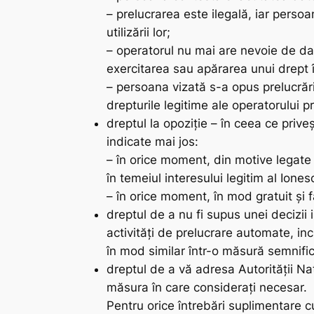
– prelucrarea este ilegală, iar persoa
utilizării lor;
– operatorul nu mai are nevoie de dat
exercitarea sau apărarea unui drept î
– persoana vizată s-a opus prelucrării
drepturile legitime ale operatorului 
dreptul la opoziție – în ceea ce priveș
indicate mai jos:
– în orice moment, din motive legate 
în temeiul interesului legitim al Ione
– în orice moment, în mod gratuit și f
dreptul de a nu fi supus unei decizii
activități de prelucrare automate, in
în mod similar într-o măsură semnific
dreptul de a vă adresa Autorităţii N
măsura în care considerați necesar.
Pentru orice întrebări suplimentare c