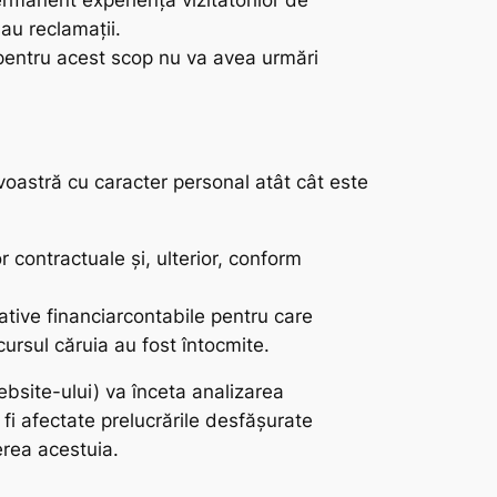
rmanent experiența vizitatorilor de
sau reclamații.
 pentru acest scop nu va avea urmări
voastră cu caracter personal atât cât este
 contractuale și, ulterior, conform
ative financiarcontabile pentru care
cursul căruia au fost întocmite.
bsite-ului) va înceta analizarea
fi afectate prelucrările desfășurate
rea acestuia.