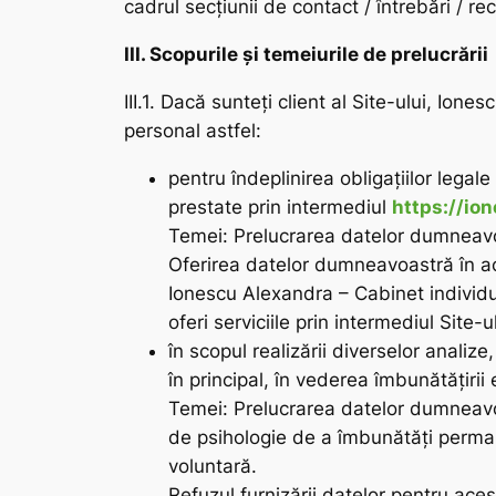
cadrul secțiunii de contact / întrebări / re
III. Scopurile și temeiurile de prelucrării
III.1. Dacă sunteți client al Site-ului, I
personal astfel:
pentru îndeplinirea obligațiilor lega
prestate prin intermediul
https://io
Temei: Prelucrarea datelor dumneavo
Oferirea datelor dumneavoastră în ac
Ionescu Alexandra – Cabinet individual
oferi serviciile prin intermediul Site-ul
în scopul realizării diverselor analiz
în principal, în vederea îmbunătăţirii
Temei: Prelucrarea datelor dumneavoa
de psihologie de a îmbunătăți perman
voluntară.
Refuzul furnizării datelor pentru ac