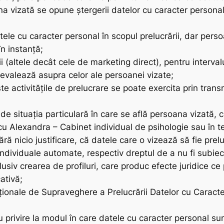
na vizată se opune ștergerii datelor cu caracter personal
ele cu caracter personal în scopul prelucrării, dar persoa
n instanță;
 (altele decât cele de marketing direct), pentru interval
prevalează asupra celor ale persoanei vizate;
te activitățile de prelucrare se poate exercita prin transmi
de situația particulară în care se află persoana vizată, c
scu Alexandra – Cabinet individual de psihologie sau în te
ără nicio justificare, că datele care o vizează să fie pre
 individuale automate, respectiv dreptul de a nu fi subie
clusiv crearea de profiluri, care produc efecte juridice 
ativă;
aţionale de Supraveghere a Prelucrării Datelor cu Caract
u privire la modul în care datele cu caracter personal sun