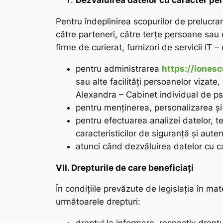
Dezvăluirea datelor cu caracter pe
Pentru îndeplinirea scopurilor de prelucr
către parteneri, către terțe persoane sau e
firme de curierat, furnizori de servicii IT –
pentru administrarea
https://ionesc
sau alte facilități persoanelor vizat
Alexandra – Cabinet individual de psi
pentru menținerea, personalizarea ș
pentru efectuarea analizei datelor, te
caracteristicilor de siguranță și autent
atunci când dezvăluirea datelor cu c
VII. Drepturile de care beneficiați
În condițiile prevăzute de legislația în mat
următoarele drepturi: