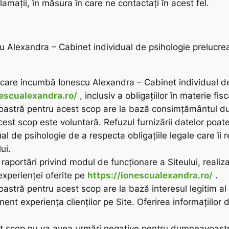
clamații, în măsura în care ne contactați în acest fel.
onescu Alexandra – Cabinet individual de psihologie prelu
le care incumbă Ionescu Alexandra – Cabinet individual de 
nescualexandra.ro/
, inclusiv a obligațiilor în materie fi
astră pentru acest scop are la bază consimțământul dumn
est scop este voluntară. Refuzul furnizării datelor poat
 de psihologie de a respecta obligațiile legale care îi re
ui.
e, raportări privind modul de funcționare a Siteului, reali
 experienței oferite pe
https://ionescualexandra.ro/
.
stră pentru acest scop are la bază interesul legitim al
ent experiența clienților pe Site. Oferirea informațiilo
est scop nu va avea urmări negative pentru dumneavoast