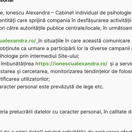
rsonal
are, Ionescu Alexandra – Cabinet individual de psiholog
ntități care sprijină compania în desfășurarea activității
 ori către autoritățile publice centrale/locale, în următoar
ualexandra.ro/
în situațiile în care această comunicare
e, obținute ca urmare a participării lor la diverse campan
hologie prin intermediul Site-ului;
i îmbunătățirea
https://ionescualexandra.ro/
și a servi
starea și cercetarea, monitorizarea tendințelor de folosir
ificarea utilizatorilor;
aracter personal este prevăzută de lege etc.
eria prelucrării datelor cu caracter personal, în calitate