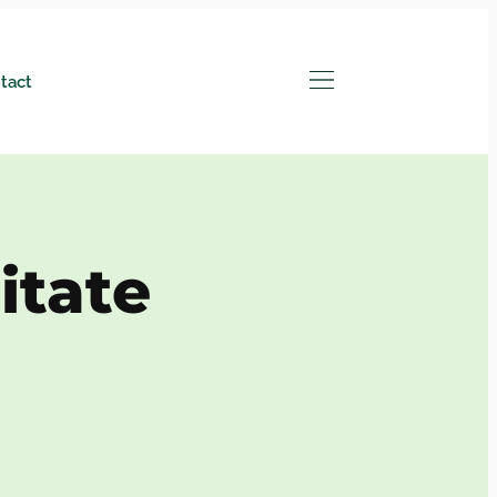
tact
itate