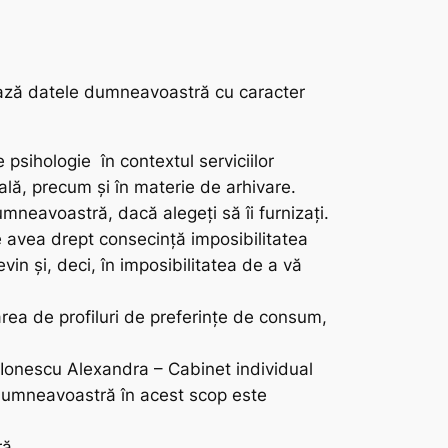
crează datele dumneavoastră cu caracter
psihologie în contextul serviciilor
scală, precum și în materie de arhivare.
eavoastră, dacă alegeți să îi furnizați.
e avea drept consecință imposibilitatea
vin și, deci, în imposibilitatea de a vă
zarea de profiluri de preferinţe de consum,
 Ionescu Alexandra – Cabinet individual
r dumneavoastră în acest scop este
ră.