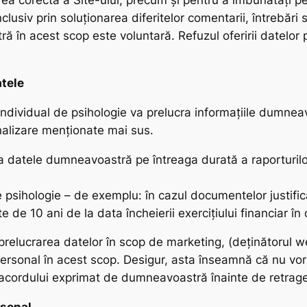
ea corectă a Site-ului, precum și pentru a îmbunătăți pe
nclusiv prin soluționarea diferitelor comentarii, întrebări 
ă în acest scop este voluntară. Refuzul oferirii datelor
atele
individual de psihologie va prelucra informațiile dumnea
nalizare menționate mai sus.
cra datele dumneavoastră pe întreaga durată a raporturilor
 psihologie – de exemplu: în cazul documentelor justific
de 10 ani de la data încheierii exerciţiului financiar în 
relucrarea datelor în scop de marketing, (deținătorul we
ersonal în acest scop. Desigur, asta înseamnă că nu vor 
cordului exprimat de dumneavoastră înainte de retrage